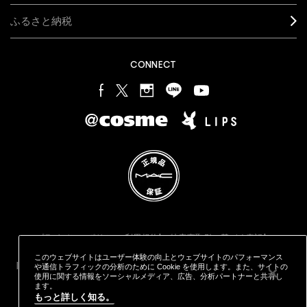
ふるさと納税
CONNECT
プライバシー ポリシー
利用規約
特定商取引に基づく表記
オンラインショッピングご利用規約
M·A·C
製品の偽造品について
このウェブサイトはユーザー体験の向上とウェブサイトのパフォーマンス
カウンタープライバシーポリシー
STYLE="COLOR: #9EAFFF;CURSOR: POINTER;">クッキーを管理
や通信トラフィックの分析のために Cookie を使用します。また、サイトの
する
使用に関する情報をソーシャルメディア、広告、分析パートナーと共有し
© MAKE-UP ART COSMETICS. ALL WORLDWIDE RIGHTS
ます。
もっと詳しく知る。
RESERVED
メールマガジン登録
ご購入特典
店舗検索