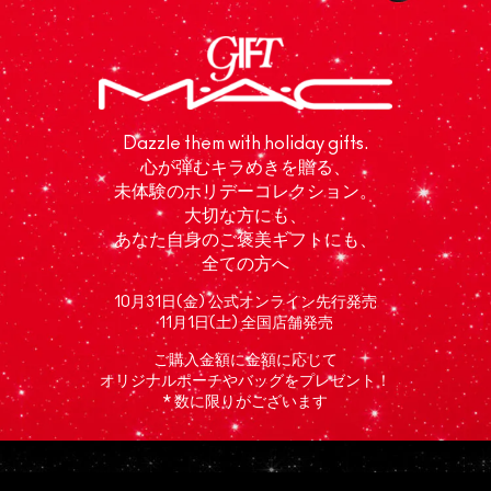
Dazzle them with holiday gifts.
心が弾むキラめきを贈る、
未体験のホリデーコレクション。
大切な方にも、
あなた自身のご褒美ギフトにも、
全ての方へ
10月31日(金) 公式オンライン先行発売
11月1日(土) 全国店舗発売
ご購入金額に金額に応じて
オリジナルポーチやバッグをプレゼント！
* 数に限りがございます