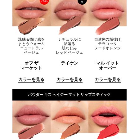
洗練＆抜け感を
ナチュラルに
自然体の垢抜け
まとうウォーム
洒落る
テラコッタ
ニュートラル
肌なじみ
ヌードオレンジ
ベージュ
レッド ベージュ
オフ ザ
テイケン
マル イット
マーケット
オーバー
カラーを見る
カラーを見る
カラーを見る
パウダー キス ヘイジー マット リップスティック