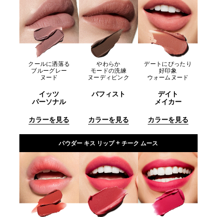
クールに洒落る
やわらか
デートにぴったり
ブルーグレー
モードの洗練
好印象
ヌード
ヌーディピンク
ウォームヌード
イッツ
バフィスト
デイト
パーソナル
メイカー
カラーを見る
カラーを見る
カラーを見る
パウダー キス リップ + チーク ムース