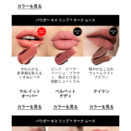
カラーを見る
パウダー キス リップ + チーク ムース
やわらかな
ピンク・ピーチ・
軽やかなこなれ
多幸感を添える
ベージュ・ブラウ
ウォームライト
くすみピーチ
ン、色がとけ合う
ブラウン
絶妙ニュートラル
マル イット
ベルベット
テイケン
オーバー
テディ
カラーを見る
カラーを見る
カラーを見る
パウダー キス リップ + チーク ムース