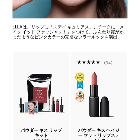
ELLAは、リップに「ステイ キュリアス」、チークに「メ
イク イット ファッシャン！」をつけて、ふんわり霞がか
ったようなピンクカラーの完璧なブラールックを演出。
34
ファ
パウダー キス リップ
パウダー キス ヘイジ
パ
プ
キット
ー マット リップステ