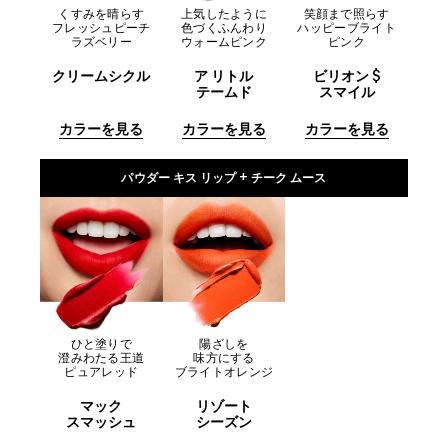
くすみを晴らす
上気したように
笑顔まで照らす
フレッシュピーチ
色づくふんわり
ハッピーブライト
ラズベリー
ウォームピンク
ピンク
クリームシクル
ア リトル
ビリオン $
テームド
スマイル
カラーを見る
カラーを見る
カラーを見る
パウダー キス リップ + チーク ムース
ひと塗りで
陽ざしを
澄みわたる王道
味方にする
ピュアレッド
ブライトオレンジ
マック
リゾート
スマッシュ
シーズン