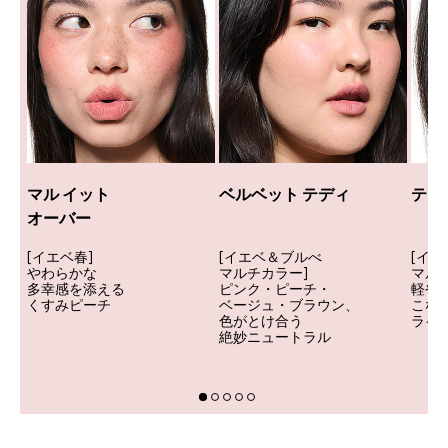
マル イット
ベルベット テディ
テイ
オーバー
[イエベ春]
[イエベ＆ブルべ
[イ
やわらかな
マルチカラー]
マル
多幸感を添える
ピンク・ピーチ・
軽や
くすみピーチ
ベージュ・ブラウン、
こな
色がとけ合う
ライ
絶妙ニュートラル