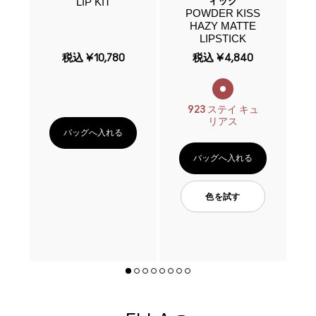
LIP KIT
P
ィック
W
POWDER KISS
+
IP
HAZY MATTE
L
LIPSTICK
税込
¥10,780
税込
¥4,840
923 ステイ キュ
リアス
バッグへ入れる
バッグへ入れる
色を試す