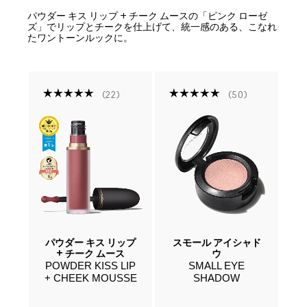
パウダー キス リップ + チーク ムースの「ピンク ローゼ
ズ」でリップとチークを仕上げて、統一感のある、こなれ
たワントーンルックに。
22
50
ファ
パウダー キス リップ
スモール アイシャド
プ
+ チーク ムース
ウ
POWDER KISS LIP
SMALL EYE
W
+ CHEEK MOUSSE
SHADOW
IP
L