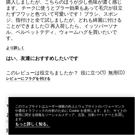
購入しましたが、こちらのほうが少し色味が濃く感じ
ます。 チークに使うとブラー効果もあって毛穴が目立
たずフワッと色づいて可愛いです！ ブラシ、スポン
ジ、指付けと全て試しましたが、どれも綺麗に付ける
ことができました◎ 再入荷したら、イッツパーソナ
ル、ベルベットテディ、ウォームハグを買いたいで
す。
より詳しく
はい、友達におすすめしたいです
このレビューは役立ちましたか？
1
0
レビューにフラグを付ける
このウェブサイトはユーザー体験の向上とウェブサイトのパフォーマンス
や通信トラフィックの分析のために Cookie を使用します。また、サイトの
とにかくかわいい
使用に関する情報をソーシャルメディア、広告、分析パートナーと共有し
ます。
6ヶ月前
A.
日本
もっと詳しく知る。
対象商品: 956 ウォーム ハグ