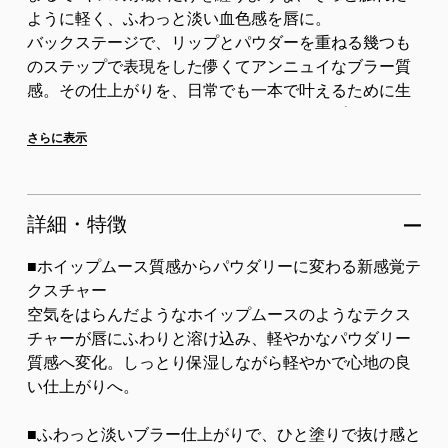
ように軽く、ふわっと淡い血色感を唇に。
バックステージで、リップとパウダーを重ねる幾つも
のステップで表現をした儚くてアンニュイなブラー質
感。その仕上がりを、日常でも一本で叶えるために生
まれたツヤでもない、マットでもないリップカテゴリ
ーの概念を超えた革新的...
さらに表示
詳細・特徴
■ホイップムース質感からパウダリーに変わる新感覚テ
クスチャー
空気をはらんだようなホイップムースのようなテクス
チャーが唇にふわりと溶け込み、軽やかなパウダリー
質感へ変化。しっとり保湿しながら軽やかで心地の良
い仕上がりへ。
■ふわっと淡いブラー仕上がりで、ひと塗りで抜け感と