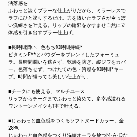
洒落感を
ふわっと淡くブラーな仕上がりだから、ミラーレスで
ラフにひと塗りするだけ。力を抜いたラフさが今っぽ
い洗練さを叶える。リップの輪郭をかすませ自然に立
体感を引き出すブラー仕上げ。
■長時間潤い、色もち10時間持続*
ビタミンE**とパウダーをブレンドしたフォーミュ
ラ。長時間潤いを逃さず、乾燥を防ぎ、縦ジワをカバ
ー。色落ちせず、つけたての色・質感を10時間*キー
プ。時間が経っても美しい仕上がり。
■チークにも使える、マルチユース
リップからチークまでふわっと染めて、多幸感溢れる
ワントーンメイクも1本で叶える。
■じゅわっと血色感をつくるソフトヌードカラー、全
28色
じゅわっと血色感をつくり洗練オーラを放つM･A･Cな