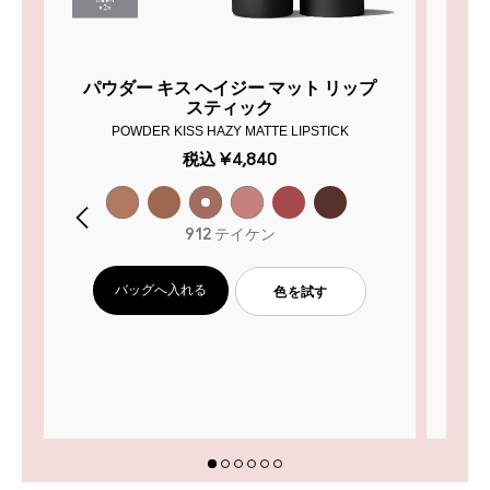
パウダー キス ヘイジー マット リップ
パ
スティック
POWDER KISS HAZY MATTE LIPSTICK
税込
¥4,840
912 テイケン
バッグへ入れる
色を試す