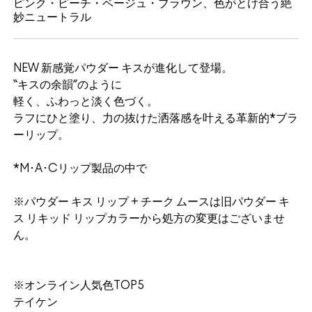
ピンク・ピーチ・ベージュ・ブラウン、色がとけ合う絶
妙ニュートラル
NEW 新感覚パウダー キスが進化して登場。
“キスの余韻”のように
軽く、ふわっと淡く色づく。
ラフにひと塗り、力の抜けた洒落感を叶える革新的*ブラ
ーリップ。
*M･A･Cリップ製品の中で
※パウダー キス リップ + チーク ムースは旧パウダー キ
ス リキッド リップカラーから処方の変更はございませ
ん。
※オンライン人気色TOP5
テイケン