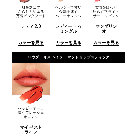
肌を選ばず
ヘルシーで甘い
表情をぱっと
さらりと洒落る
余韻を残す
照らすブライト
万能ピンクヌード
ハニーオレンジ
サーモンピンク
テディ 2.0
レディー トゥ
マンダリン
ミングル
オー
カラーを見る
カラーを見る
カラーを見る
パウダー キス ヘイジー マット リップスティック
ハッピーオーラ
漂うフレッシュ
オレンジ
マイ ベスト
ライフ