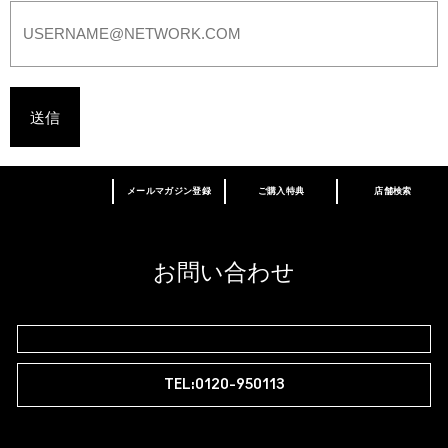
メールマガジン登録
ご購入特典
店舗検索
あなたはM･A･Cラバー ロイヤリティ プログ
ラム会員ですか？
登録後の初回購入時に10%OFF
お問い合わせ
M∙A∙Cラバー ロイヤリティ プログラム
TEL:0120-950113