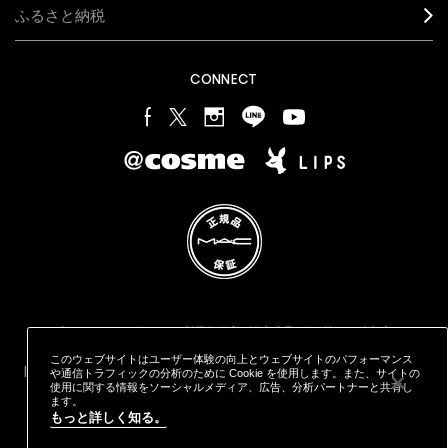
ふるさと納税
CONNECT
プライバシー ポリシー
利用規約
特定商取引に基づく表記
オンラインショッピングご利用規約
M·A·C
製品の偽造品について
このウェブサイトはユーザー体験の向上とウェブサイトのパフォーマンス
カウンタープライバシーポリシー
STYLE="COLOR: #9EAFFF;CURSOR: POINTER;">クッキーを管理
や通信トラフィックの分析のために Cookie を使用します。また、サイトの
する
使用に関する情報をソーシャルメディア、広告、分析パートナーと共有し
© MAKE-UP ART COSMETICS. ALL WORLDWIDE RIGHTS
ます。
もっと詳しく知る。
RESERVED