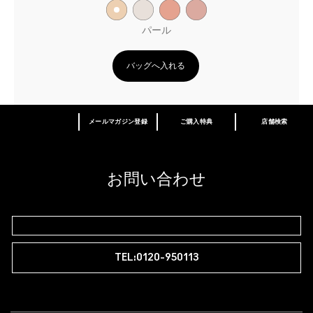
パール
バッグへ入れる
メールマガジン登録
ご購入特典
店舗検索
あなたはM･A･Cラバー ロイヤリティ プログ
ラム会員ですか？
登録後の初回購入時に10%OFF
お問い合わせ
M∙A∙Cラバー ロイヤリティ プログラム
TEL:0120-950113