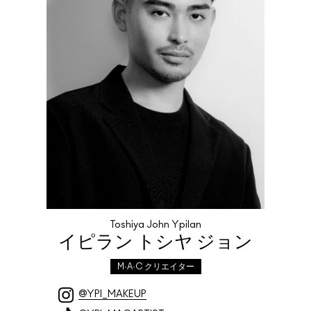
Toshiya John Ypilan
イピラン トシヤ ジョン
M·A·C クリエイター
@YPI_MAKEUP