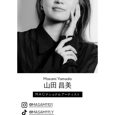
Masami Yamada
山田 昌美
M·A·C ナショナル アーティスト
@MASAM1101
@MASAM111.Y