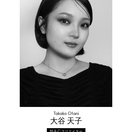
Takako Otani
大谷 天子
M·A·C クリエイター