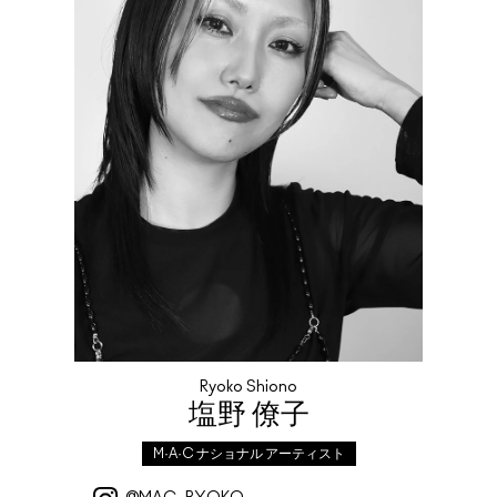
Ryoko Shiono
塩野 僚子
M·A·C ナショナル アーティスト