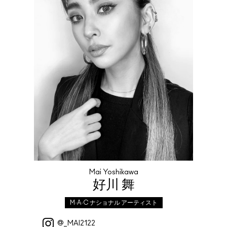
Mai Yoshikawa
好川 舞
M·A·C ナショナル アーティスト
@_MAI2122