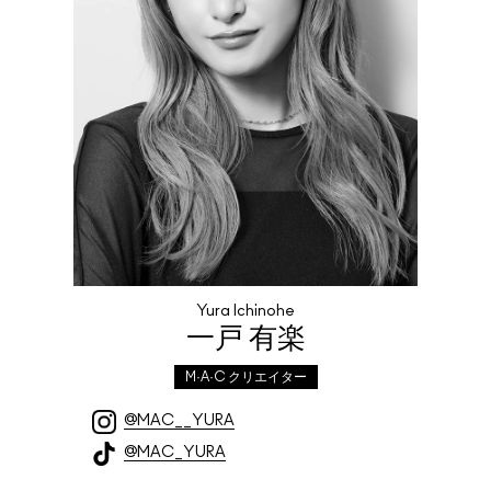
Yura Ichinohe
一戸 有楽
M·A·C クリエイター
@MAC__YURA
@MAC_YURA