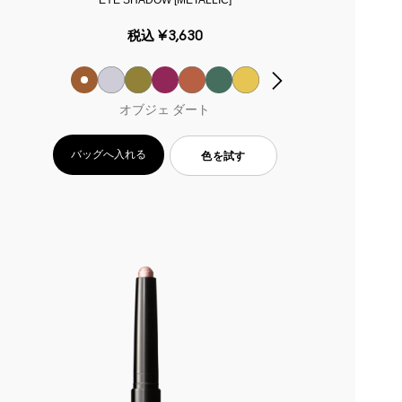
税込
¥3,630
オブジェ ダート
バッグへ入れる
色を試す