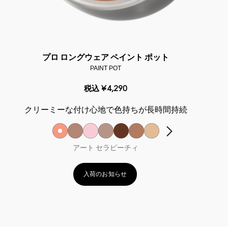
プロ ロングウェア ペイント ポット
PAINT POT
税込
¥4,290
クリーミーな付け心地で色持ちが長時間持続
アート セラピーチィ
入荷のお知らせ