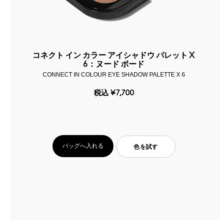
コネクト イン カラー アイシャドウ パレット X
6：ヌード ボード
CONNECT IN COLOUR EYE SHADOW PALETTE X 6
税込
¥7,700
バッグへ入れる
色を試す