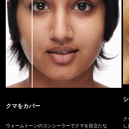
シ
クマをカバー
ク
ウォームトーンのコンシーラーでクマを目立たな
し