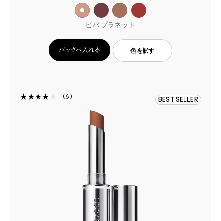
ビバ プラネット
バッグへ入れる
色を試す
6
BEST SELLER