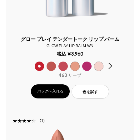
グロー プレイ テンダートーク リップ バーム
GLOW PLAY LIP BALM-WN
税込
¥3,960
460 サーブ
バッグへ入れる
色を試す
1