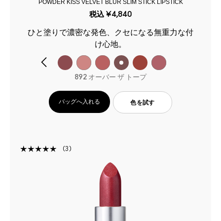
POWDER KISS VELVET BLUR SLIM STICK LIPSTICK
税込
¥4,840
ひと塗りで濃密な発色、クセになる無重力な付
け心地。
892 オーバー ザ トープ
バッグへ入れる
色を試す
3