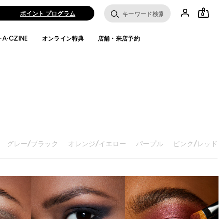
ポイント プログラム
0
·A·CZINE
オンライン特典
店舗・来店予約
グレー/ブラック
オレンジ/イエロー
パープル
ピンク/レッド