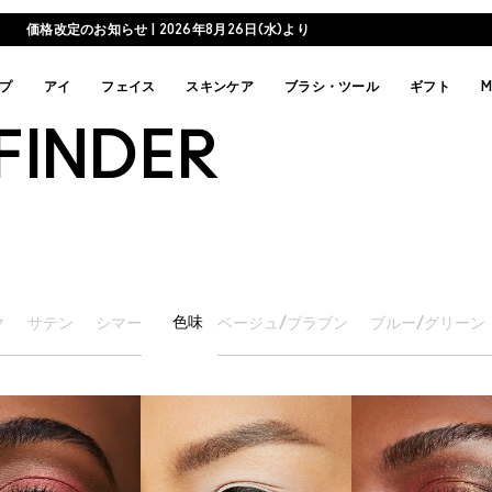
価格改定のお知らせ | 2026年8月26日(水)より
プ
アイ
フェイス
スキンケア
ブラシ・ツール
ギフト
M
FINDER
色味
ク
サテン
シマー
ベージュ/ブラブン
ブルー/グリーン