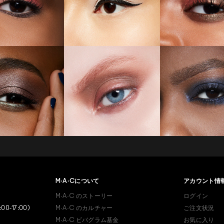
あなたはM･A･Cラバー ロイ
ヤリティ プログラム会員で
M·A·C
について
アカウント情
すか？
M·A·C
のストーリー
ログイン
登録後の初回購入時に10%OFF
:00-17:00)
M·A·C
のカルチャー
ご注文状況
M·A·C
ビバグラム基金
お気に入り