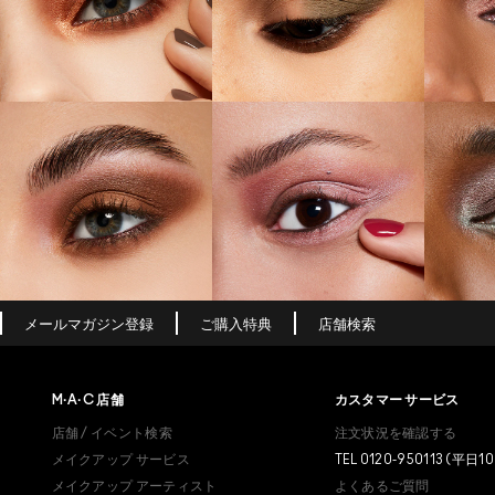
メールマガジン登録
ご購入特典
店舗検索
M·A·C
店舗
カスタマー サービス
店舗 / イベント検索
注文状況を確認する
メイクアップ サービス
TEL 0120-950113 (平日10
メイクアップ アーティスト
よくあるご質問