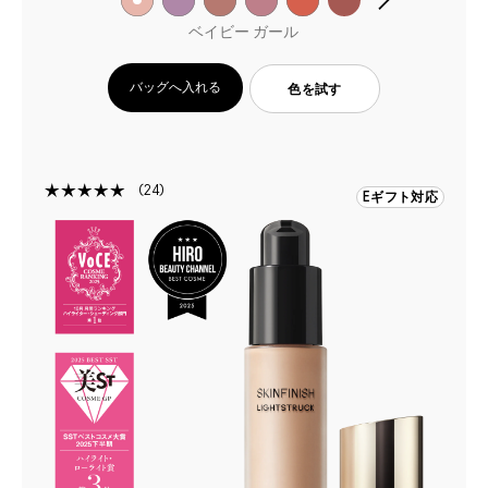
ベイビー ガール
バッグへ入れる
色を試す
24
Eギフト対応