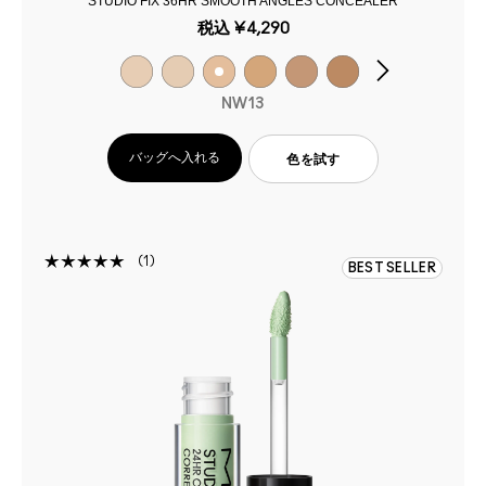
STUDIO FIX 36HR SMOOTH ANGLES CONCEALER
税込
¥4,290
NW13
バッグへ入れる
色を試す
1
BEST SELLER