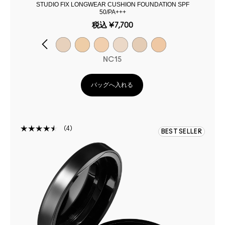
STUDIO FIX LONGWEAR CUSHION FOUNDATION SPF
50/PA+++
税込
¥7,700
NC15
バッグへ入れる
4
BEST SELLER