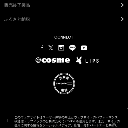
販売終了製品
ふるさと納税
CONNECT
プライバシー ポリシー
利用規約
特定商取引に基づく表記
オンラインショッピングご利用規約
M·A·C
製品の偽造品について
このウェブサイトはユーザー体験の向上とウェブサイトのパフォーマンス
カウンタープライバシーポリシー
STYLE="COLOR: #9EAFFF;CURSOR: POINTER;">クッキーを管理
や通信トラフィックの分析のために Cookie を使用します。また、サイトの
する
使用に関する情報をソーシャルメディア、広告、分析パートナーと共有し