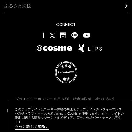
ふるさと納税
CONNECT
プライバシー ポリシー
利用規約
特定商取引に基づく表記
オンラインショッピングご利用規約
M·A·C
製品の偽造品について
カウンタープライバシーポリシー
このウェブサイトはユーザー体験の向上とウェブサイトのパフォーマンス
STYLE="COLOR: #9EAFFF;CURSOR: POINTER;">クッキーを管理
や通信トラフィックの分析のために Cookie を使用します。また、サイトの
する
使用に関する情報をソーシャルメディア、広告、分析パートナーと共有し
© MAKE-UP ART COSMETICS. ALL WORLDWIDE RIGHTS
ます。
RESERVED
もっと詳しく知る。