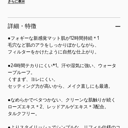
ォータープルーフで、なめらかでベタつかない手触り
さらに表示
が続く。
よりスタイリッシュでシンプルに進化したリフィル仕
詳細・特徴
様のコンパクトは、メイク直しの持ち運びに...
●フォギーな新感覚マット肌が12時間持続＊1
毛穴など肌のアラをしっかりぼかしながら、
フィルターをかけたように自然な仕上がり。
●24時間テカりにくい*1。汗や湿気に強い、ウォータ
ープルーフ。
くすまず、ヨレにくい。
セッティング力が高いから、メイク直しにも最適。
●なめらかでベタつかない、クリーンな肌触りが続く
ローズエキス＊2、レッドアルゲエキス＊3配合。
タルクフリー。
●よりスタイリッシュでシンプルな、リフィル仕様のコ