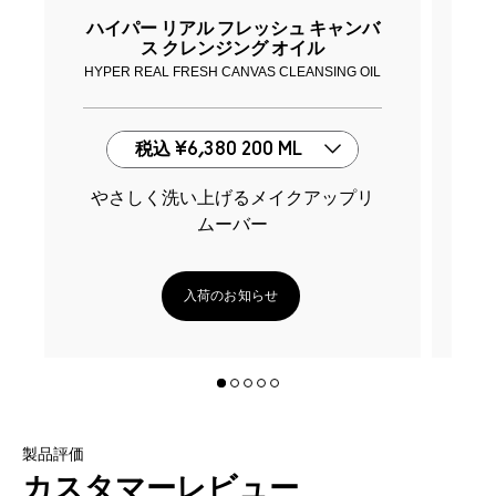
ハイパー リアル フレッシュ キャンバ
ハ
ス クレンジング オイル
HYPER REAL FRESH CANVAS CLEANSING OIL
H
税込
¥6,380
200 ML
濃密な泡が汚れをスッキリ洗い流す
やさしく洗い上げるメイクアップリ
ムーバー
入荷のお知らせ
製品評価
カスタマーレビュー