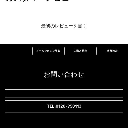
最初のレビューを書く
メールマガジン登録
ご購入特典
店舗検索
あなたはM･A･Cラバー ロイヤリティ プログ
ラム会員ですか？
登録後の初回購入時に10%OFF
お問い合わせ
M∙A∙Cラバー ロイヤリティ プログラム
TEL:0120-950113