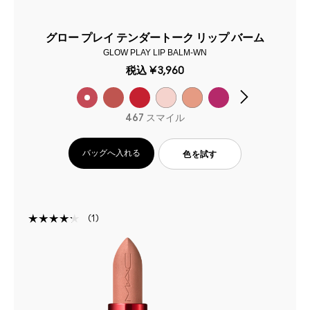
グロー プレイ テンダートーク リップ バーム
GLOW PLAY LIP BALM-WN
税込
¥3,960
467 スマイル
バッグへ入れる
色を試す
1