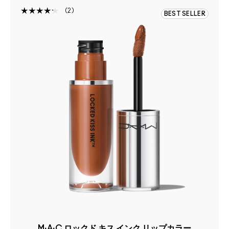
2
BEST SELLER
M·A·C ロックド キス インク リップカラー