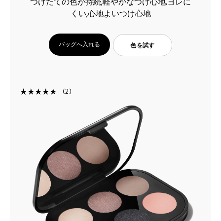
つけたての色が持続,軽やかなつけ心地,ヨレに
くい,心地よいつけ心地
バッグへ入れる
色を試す
2