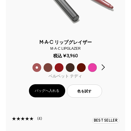
M·A·C リップグレイザー
M·A·C LIPGLAZER
税込
¥3,960
ベルベット テディ
バッグへ入れる
色を試す
4
BEST SELLER