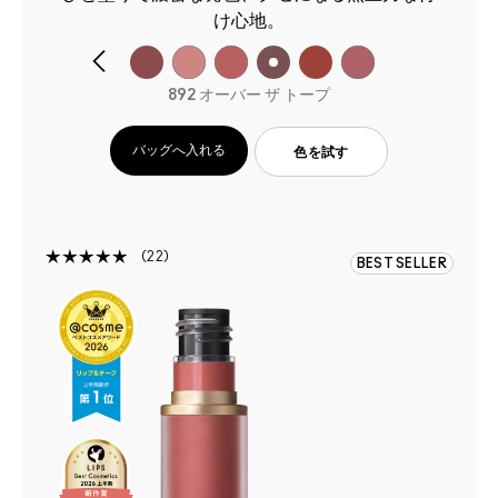
け心地。
892 オーバー ザ トープ
バッグへ入れる
色を試す
22
BEST SELLER