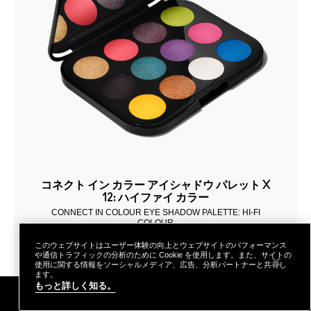
コネクト イン カラー アイシャドウ パレット X
12: ハイファイ カラー
CONNECT IN COLOUR EYE SHADOW PALETTE: HI-FI
COLOUR
税込
¥10,670
このウェブサイトはユーザー体験の向上とウェブサイトのパフォーマンス
や通信トラフィックの分析のために Cookie を使用します。また、サイトの
使用に関する情報をソーシャルメディア、広告、分析パートナーと共有し
つけたての色が持続,軽やかなつけ心地,ヨレに
ます。
くい,心地よいつけ心地
もっと詳しく知る。
メールマガジン登録
ご購入特典
店舗検索
あなたはM･A･Cラバー ロイヤリティ プログ