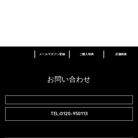
メールマガジン登録
ご購入特典
店舗検索
あなたはM･A･Cラバー ロイヤリティ プログ
ラム会員ですか？
登録後の初回購入時に10%OFF
お問い合わせ
M∙A∙Cラバー ロイヤリティ プログラム
TEL:0120-950113