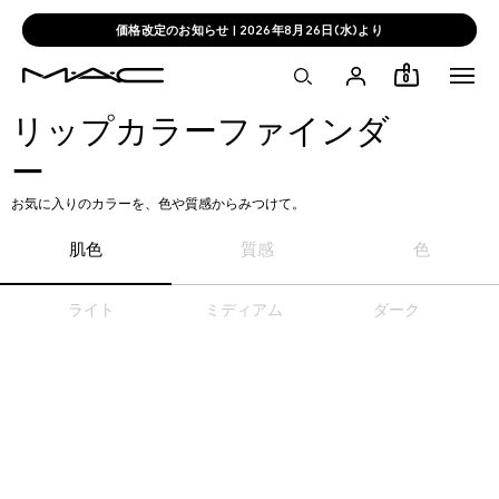
価格改定のお知らせ | 2026年8月26日(水)より
0
リップカラーファインダ
ー
お気に入りのカラーを、色や質感からみつけて。
肌色
質感
色
ライト
ミディアム
ダーク