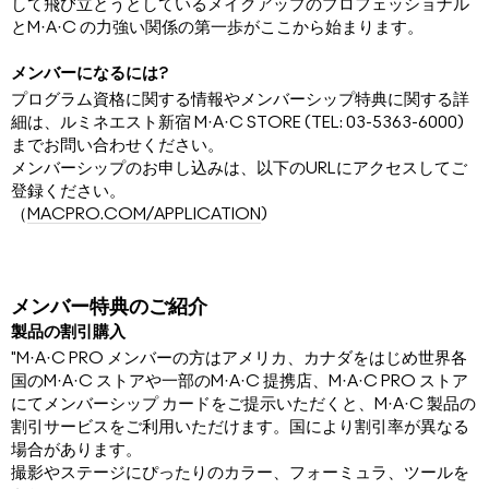
して飛び立とうとしているメイクアップのプロフェッショナル
とM·A·C の力強い関係の第一歩がここから始まります。
メンバーになるには?
プログラム資格に関する情報やメンバーシップ特典に関する詳
細は、ルミネエスト新宿 M·A·C STORE (TEL: 03-5363-6000)
までお問い合わせください。
メンバーシップのお申し込みは、以下のURLにアクセスしてご
登録ください。
（
MACPRO.COM/APPLICATION
)
メンバー特典のご紹介
製品の割引購入
"M·A·C PRO メンバーの方はアメリカ、カナダをはじめ世界各
国のM·A·C ストアや一部のM·A·C 提携店、M·A·C PRO ストア
にてメンバーシップ カードをご提示いただくと、M·A·C 製品の
割引サービスをご利用いただけます。国により割引率が異なる
場合があります。
撮影やステージにぴったりのカラー、フォーミュラ、ツールを