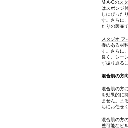
M·A·Cの
スタ
はスポンジ
しにぴった
す。さらに
たりの製品
スタジオ フ
養のある材
す。さらに
良く、シー
ず振り返る
混合肌の方
混合肌の方に
を効果的に
ません。ま
ちにお任せ
混合肌の方
整可能なビ