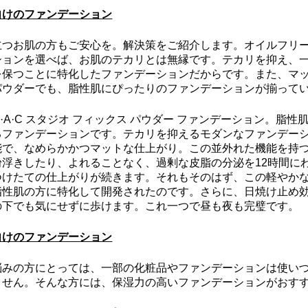
向けのファンデーション
立つお肌の方もご安心を。解決策をご紹介します。オイルフリ
ションを選べば、お肌のテカリとは無縁です。テカリを抑え、
を保つことに特化したファンデーションだからです。また、マ
パウダーでも、脂性肌にぴったりのファンデーションが揃って
·A·C スタジオ フィックス パウダー ファンデーション。脂性
るファンデーションです。テカリを抑えるモダンなファンデー
能で、なめらかかつマットな仕上がり。この並外れた機能を持
粉浮きしたり、よれることなく、過剰な皮脂の分泌を12時間に
つけたての仕上がりが続きます。それもそのはず、この軽やか
脂性肌の方に特化して開発されたのです。さらに、日焼け止め
の下でも気にせずに歩けます。これ一つで昼も夜も完璧です。
向けのファンデーション
悩みの方にとっては、一部の化粧品やファンデーションは使い
ません。そんな方には、保湿力の高いファンデーションがおす