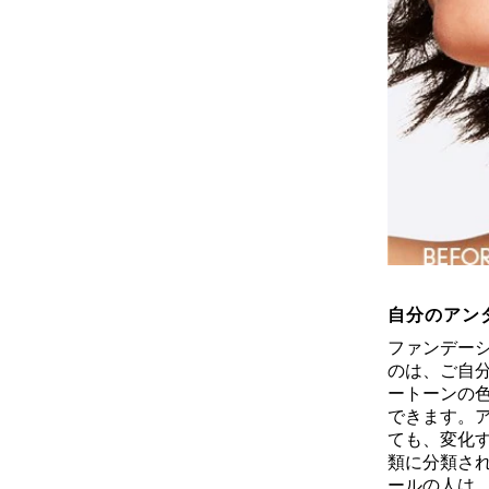
自分のアン
ファンデー
のは、ご自
ートーンの
できます。
ても、変化
類に分類さ
ールの人は