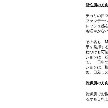
脂性肌の方
テカリの目
ファンデー
レッシュ感
も軽やかな
その名も、M
果を発揮す
ねづけも可
ションは、
て、一日中
ションは、
め、日差し
乾燥肌の方
乾燥肌でお
るかもしれ