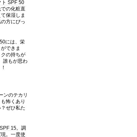
SPF 50
先での化粧直
えて保湿しま
肌の方にぴっ
50
には、栄
とができま
イクの持ちが
。誰もが思わ
う！
ゾーンのテカリ
リも怖くあり
い？ぜひ私た
PF 15
。調
実現。一度使