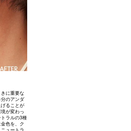
ときに重要な
自分のアンダ
上げることが
環境が変わっ
トラルの3種
は金色を、ク
、ニュートラ