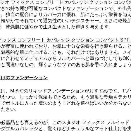
ジオ フィックス コンプリート カバレッジ クッション コンパクト 
付きの持ち運び可能なコンパクトなファンデーションで、外出
り。独自の配合によりカバー力に優れ、肌にたっぷり栄養を与
、軽やかでそれでいて通気性のいいテクスチャー。まさに乾燥
で、乾燥肌に健やかで生き生きとした輝きを与えます。
ィックス コンプリート カバレッジ クッション コンパクト SPF 
料が豊富に使われており、お肌に十分な栄養を行き渡らせるこ
、魅惑的な肌に仕上げることも。それだけではありません。メ
ンに合わせてミディアムからフルカバーへと重ねづけしてもOK
こと間違いなしの、輝くようなツヤのある肌を手に入れましょ
向けのファンデーション
は、M·A·Cのリキッドファンデーションがおすすめです。T
抑えつつ、しっかり保湿もできるため、もう過度な乾燥もテカ
るでボトルに入った魔法のよう！どれを選べばいいか分からな
ください。
の必需品とも言えるのが、この
スタジオ フィックス フルイッド S
ルダブルカバレッジと、驚くほどナチュラルなマット仕上げを