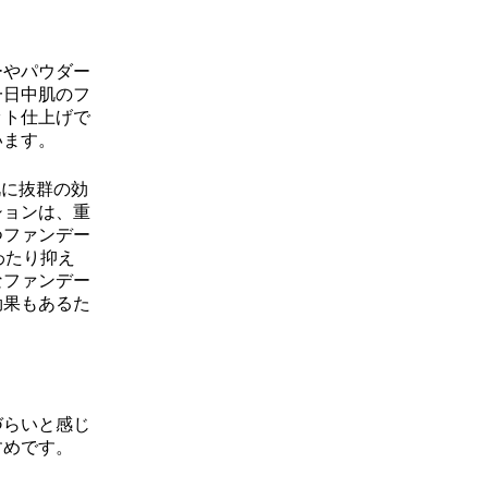
ーやパウダー
一日中肌のフ
ット仕上げで
います。
肌に抜群の効
ションは、重
つファンデー
わたり抑え
なファンデー
効果もあるた
づらいと感じ
すめです。