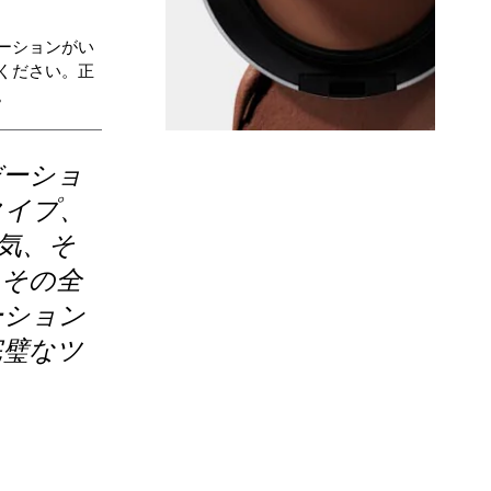
ーションがい
ください。正
。
デーショ
タイプ、
気、そ
、その全
ーション
完璧なツ