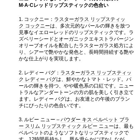
M·A·Cレッドリップスティックの色合い
1. コックニー：
ラスターガラス リップスティッ
ク コックニー
は、多次元的なパールの輝きを放つ
見事なイエローレッドのリップスティックです。ラ
ズベリーシードとオーガニックエキストラバージン
オリーブオイルを配合したラスターガラス処方によ
り、シアーで艶やかな発色と、長時間持続する艶や
かな仕上がりを実現します。
2. レディー バグ：
ラスターガラス リップスティッ
ク レディー バグ
は、鮮やかなトマト・レッド。パ
ールの輝きを持つ、やや暖色系の口紅です。ニュー
トラルなアンダートーンの方の肌を美しく引き立て
ます。レディー バグは、お友達との午後のブラン
チにぴったりの色合いです。
3. ルビー ニュー –
パウダー キス ベルベット ブラ
ー スリム リップスティック ルビー ニュー
は、最も
ベルベットのようなソフトなリップスティックで
す。12時間長持ちし、唇を滑らかにぼかしなが