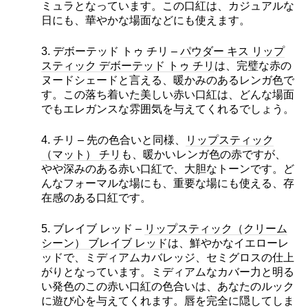
ミュラとなっています。この口紅は、カジュアルな
日にも、華やかな場面などにも使えます。
3. デボーテッド トゥ チリ –
パウダー キス リップ
スティック デボーテッド トゥ チリ
は、完璧な赤の
ヌードシェードと言える、暖かみのあるレンガ色で
す。この落ち着いた美しい赤い口紅は、どんな場面
でもエレガンスな雰囲気を与えてくれるでしょう。
4. チリ – 先の色合いと同様、
リップスティック
（マット） チリ
も、暖かいレンガ色の赤ですが、
やや深みのある赤い口紅で、大胆なトーンです。ど
んなフォーマルな場にも、重要な場にも使える、存
在感のある口紅です。
5. ブレイブ レッド –
リップスティック（クリーム
シーン） ブレイブ レッド
は、鮮やかなイエローレ
ッドで、ミディアムカバレッジ、セミグロスの仕上
がりとなっています。ミディアムなカバー力と明る
い発色のこの赤い口紅の色合いは、あなたのルック
に遊び心を与えてくれます。唇を完全に隠してしま