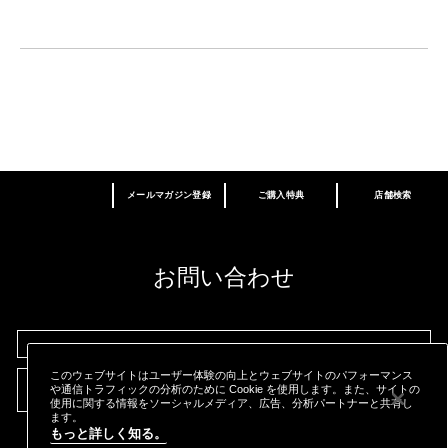
メールマガジン登録
ご購入特典
店舗検索
あなたはM･A･Cラバー ロイヤリティ プログ
ラム会員ですか？
登録後の初回購入時に10%OFF
お問い合わせ
M∙A∙Cラバー ロイヤリティ プログラム
このウェブサイトはユーザー体験の向上とウェブサイトのパフォーマンス
TEL:0120-950113
や通信トラフィックの分析のために Cookie を使用します。また、サイトの
使用に関する情報をソーシャルメディア、広告、分析パートナーと共有し
ます。
もっと詳しく知る。