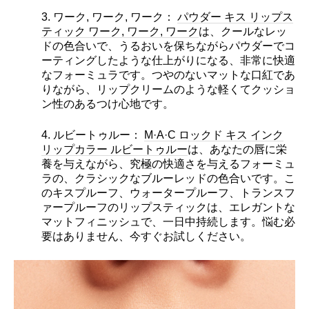
3. ワーク, ワーク, ワーク：
パウダー キス リップス
ティック ワーク, ワーク, ワーク
は、クールなレッ
ドの色合いで、うるおいを保ちながらパウダーでコ
ーティングしたような仕上がりになる、非常に快適
なフォーミュラです。つやのないマットな口紅であ
りながら、リップクリームのような軽くてクッショ
ン性のあるつけ心地です。
4. ルビートゥルー：
M·A·C ロックド キス インク
リップカラー ルビートゥルー
は、あなたの唇に栄
養を与えながら、究極の快適さを与えるフォーミュ
ラの、クラシックなブルーレッドの色合いです。こ
のキスプルーフ、ウォータープルーフ、トランスフ
ァープルーフのリップスティックは、エレガントな
マットフィニッシュで、一日中持続します。悩む必
要はありません、今すぐお試しください。