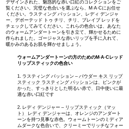
デザインされた、魅惑的な赤い口紅のコレクションをご
覧ください。完璧な色合いを選ぶなら、M·A·Cにお任せ
ください。ラスティング パッション、レディ デンジャ
ー、デボーテッド トゥ チリ、チリ、ブレイブ レッドを
チェックしてみてください。これらの色合いは、あなた
のウォームアンダートーンを引き立て、輝かせるために
作られました。ゴージャスな赤いリップを手に入れて、
暖かみのあるお肌を輝かせましょう。
ウォームアンダートーンの方のためのM·A·Cレッド
リップスティックの色合い
1. ラスティング パッション –
パウダー キス リップ
スティック ラスティング パッション
は、ピンクが
かった、すっきりとした明るい赤で、日中使いに最
適な赤い口紅です
2. レディ デンジャー –
リップスティック（マッ
ト） レディ デンジャー
は、オレンジのアンダート
ーンを持つ見事な赤色。ウォームトーンのミディア
ムダークな色合いで、クリーミーでリッチなフォー