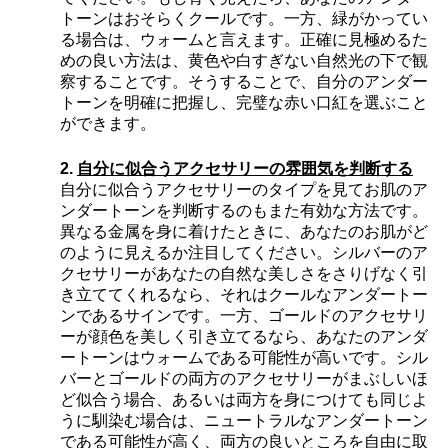
トーンはおそらくクールです。一方、緑がかってい
る場合は、ウォームと言えます。正確に見極めるた
めの良い方法は、黄色や白すぎない自然光の下で観
察することです。そうすることで、自分のアンダー
トーンを明確に把握し、完璧な赤い口紅を選ぶこと
ができます。
2.
自分に似合うアクセサリーの雰囲気を判断する
自分に似合うアクセサリーのタイプを見てお肌のア
ンダートーンを判断するのもまた有効な方法です。
異なる金属を身に着けたときに、あなたのお肌がど
のように見えるか注目してください。シルバーのア
クセサリーがあなたの自然な美しさをさりげなく引
き立ててくれるなら、それはクールなアンダートー
ンであるサインです。一方、ゴールドのアクセサリ
ーが顔色を美しく引き立てるなら、あなたのアンダ
ートーンはウォームである可能性が高いです。シル
バーとゴールドの両方のアクセサリーがまぶしいほ
ど似合う場合、あるいは両方を身につけても同じよ
うに馴染む場合は、ニュートラルなアンダートーン
である可能性が高く、両方の良いところを自由に取