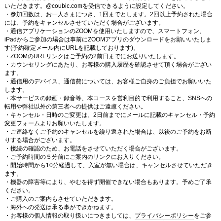
いただきます。@coubic.comを受信できるように設定してください。
・参加回数は、お一人さまにつき、1回までとします。2回以上予約された場合
には、予約をキャンセルさせていただく場合がございます。
・通信アプリケーションのZOOMを使用いたしますので、スマートフォン、
iPadからご参加の場合は事前にZOOMアプリのダウンロードをお願いいたしま
す(予約確定メール内にURLを記載しております)。
・ZOOMのURLリンクはご予約の2前日までにお送りいたします。
・カウンセリングにあたり、お客様の購入履歴を確認させて頂く場合がござい
ます。
・通信用のデバイス、通信費については、お客様ご自身のご負担でお願いいた
します。
・本サービスの録画・録音等、本コースを営利目的で利用すること、SNSへの
転用や弊社以外の第三者への提供はご遠慮ください。
・キャンセル・日時のご変更は、2日前までにメールに記載のキャンセル・予約
変更フォームよりお願いいたします。
・ご連絡なくご予約のキャンセルを繰り返された場合は、以後のご予約をお断
りする場合がございます。
・接続の確認のため、お電話をさせていただく場合がございます。
・ご予約時間の５分前にご案内のリンクにお入りください。
・開始時間から10分経過して、入室が無い場合は、キャンセルさせていただき
ます。
・機器の障害等により、やむを得ず開催できない場合もあります。予めご了承
ください。
・ご購入のご案内もさせていただきます。
・海外への発送は承る事ができかねます。
・お客様の個人情報の取り扱いにつきましては、
プライバシーポリシー
をご参