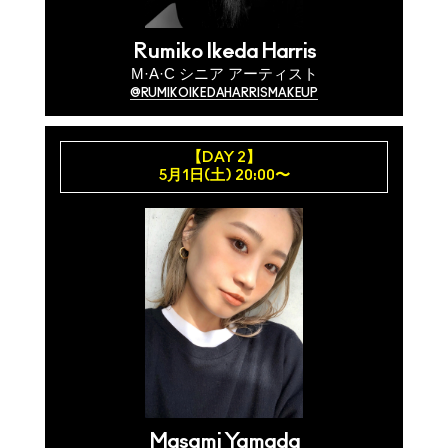
Rumiko Ikeda Harris
M·A·C シニア アーティスト
@RUMIKOIKEDAHARRISMAKEUP
【DAY 2】
5月1日(土) 20:00〜
Masami Yamada