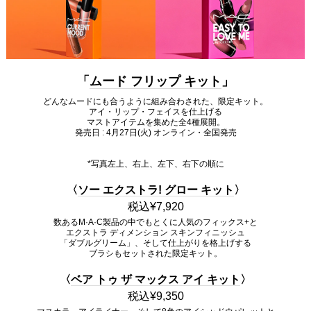
「
ムード フリップ キット
」
どんなムードにも合うように組み合わされた、限定キット。
アイ・リップ・フェイスを仕上げる
マストアイテムを集めた全4種展開。
発売日 : 4月27日(火) オンライン・全国発売
*写真左上、右上、左下、右下の順に
〈
ソー エクストラ! グロー キット
〉
税込¥7,920
数あるM·A·C製品の中でもとくに人気のフィックス+と
エクストラ ディメンション スキンフィニッシュ
「ダブルグリーム」、そして仕上がりを格上げする
ブラシもセットされた限定キット。
〈
ベア トゥ ザ マックス アイ キット
〉
税込¥9,350