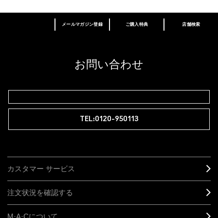
メールマガジン登録
ご購入特典
店舗検索
あなたはM･A･Cラバー ロイヤリティ プログ
ラム会員ですか？
登録後の初回購入時に10%OFF
お問い合わせ
M∙A∙Cラバー ロイヤリティ プログラム
TEL:0120-950113
カスタマー サービス
注文状況を確認する
M·A·C
について