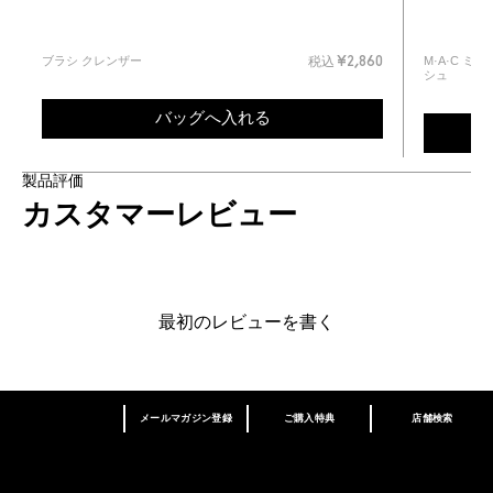
ブラシ クレンザー
M·A·C 
0
税込
¥2,860
シュ
バッグへ入れる
製品評価
カスタマーレビュー
最初のレビューを書く
メールマガジン登録
ご購入特典
店舗検索
あなたはM･A･Cラバー ロイヤリティ プログ
ラム会員ですか？