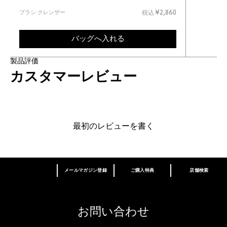
ブラシ クレンザー
税込
¥2,860
バッグへ入れる
製品評価
カスタマーレビュー
最初のレビューを書く
メールマガジン登録
ご購入特典
店舗検索
あなたはM･A･Cラバー ロイヤリティ プログ
ラム会員ですか？
登録後の初回購入時に10%OFF
お問い合わせ
M∙A∙Cラバー ロイヤリティ プログラム