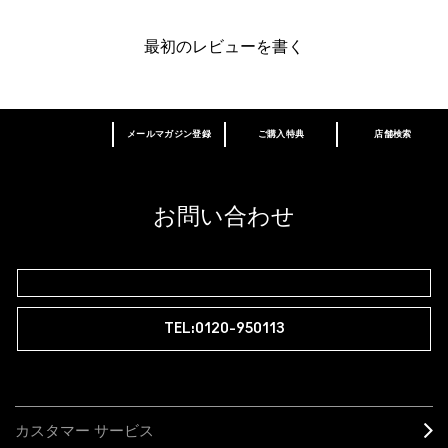
最初のレビューを書く
メールマガジン登録
ご購入特典
店舗検索
あなたはM･A･Cラバー ロイヤリティ プログ
ラム会員ですか？
登録後の初回購入時に10%OFF
お問い合わせ
M∙A∙Cラバー ロイヤリティ プログラム
TEL:0120-950113
カスタマー サービス