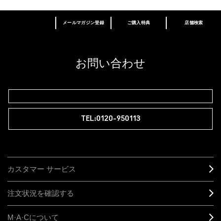
メールマガジン登録
ご購入特典
店舗検索
あなたはM･A･Cラバー ロイヤリティ プログ
ラム会員ですか？
登録後の初回購入時に10%OFF
お問い合わせ
M∙A∙Cラバー ロイヤリティ プログラム
TEL:0120-950113
カスタマー サービス
注文状況を確認する
M·A·C
について