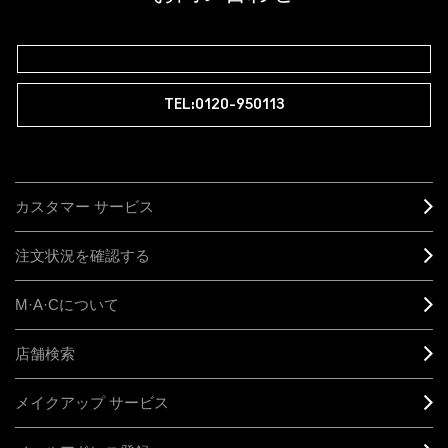
M∙A∙Cラバー ロイヤリティ プログラム
TEL:0120-950113
カスタマー サービス
注文状況を確認する
M·A·C
について
店舗検索
メイクアップ サービス