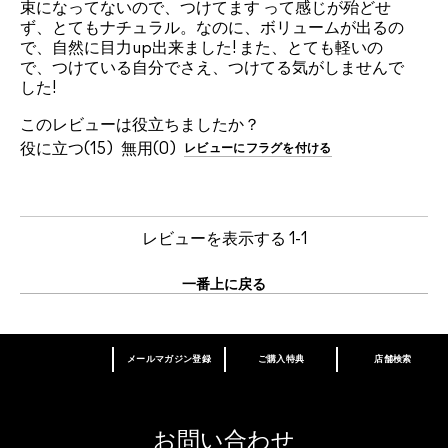
束になってないので、つけてます って感じが殆どせ
ず、とてもナチュラル。なのに、ボリュームが出るの
で、自然に目力up出来ました! また、とても軽いの
で、つけている自分でさえ、つけてる気がしませんで
した!
このレビューは役立ちましたか？
15
0
レビューにフラグを付ける
レビューを表示する
1-1
一番上に戻る
メールマガジン登録
ご購入特典
店舗検索
あなたはM･A･Cラバー ロイヤリティ プログ
ラム会員ですか？
登録後の初回購入時に10%OFF
お問い合わせ