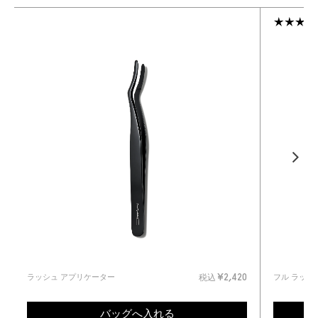
ラッシュ アプリケーター
フル ラッシ
0
税込
¥2,420
バッグへ入れる