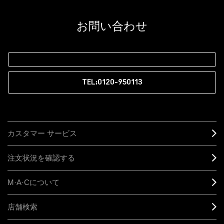
ラム会員ですか？
登録後の初回購入時に10%OFF
お問い合わせ
M∙A∙Cラバー ロイヤリティ プログラム
TEL:0120-950113
カスタマー サービス
注文状況を確認する
M·A·C
について
店舗検索