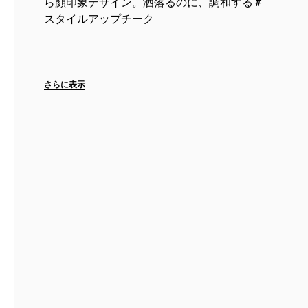
ら顔印象デザイン。洒落るのに、調和する #
スタイルアップチーク
●ワンタッチで溶けこむブラーな彩り。マッ
トも、輝く光沢感も楽しむ2つの質感。
さらに表示
スタジオで求められる、褪せない彩りはそ
のままに、よりシルキーでふんわり溶けこむ
テクスチャーに進化。毛穴が目立ちにく...