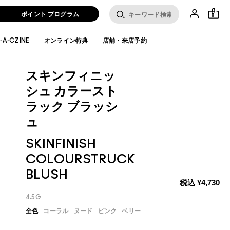
ポイント プログラム
0
·A·CZINE
オンライン特典
店舗・来店予約
スキンフィニッ
シュ カラースト
ラック ブラッシ
ュ
SKINFINISH
COLOURSTRUCK
BLUSH
税込
¥4,730
4.5G
全色
コーラル
ヌード
ピンク
ベリー