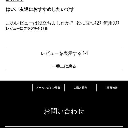
はい、友達におすすめしたいです
このレビューは役立ちましたか？
2
0
レビューにフラグを付ける
レビューを表示する
1-1
一番上に戻る
メールマガジン登録
ご購入特典
店舗検索
あなたはM･A･Cラバー ロイヤリティ プログ
ラム会員ですか？
登録後の初回購入時に10%OFF
お問い合わせ
M∙A∙Cラバー ロイヤリティ プログラム