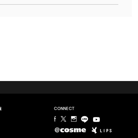
M∙A∙Cラバー ロイヤリティ プログラム
報
CONNECT
会員登録やプログラム詳細についてはこちらから