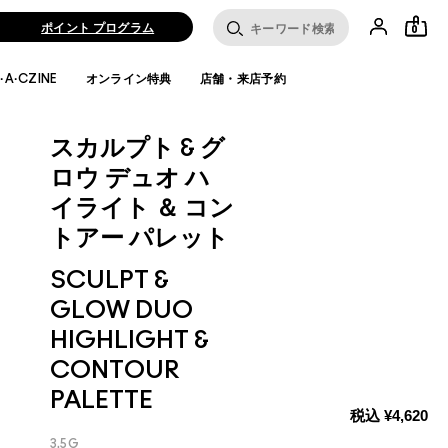
ポイント プログラム
0
·A·CZINE
オンライン特典
店舗・来店予約
スカルプト & グ
ロウ デュオ ハ
イライト ＆ コン
トアー パレット
SCULPT &
GLOW DUO
HIGHLIGHT &
CONTOUR
PALETTE
税込
¥4,620
3.5G