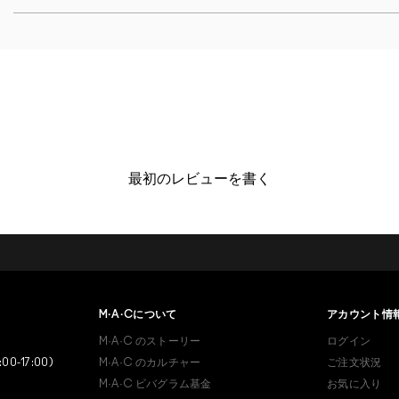
最初のレビューを書く
あなたはM･A･Cラバー ロイ
ヤリティ プログラム会員で
M·A·C
について
アカウント情
すか？
M·A·C
のストーリー
ログイン
登録後の初回購入時に10%OFF
:00-17:00)
M·A·C
のカルチャー
ご注文状況
M·A·C
ビバグラム基金
お気に入り