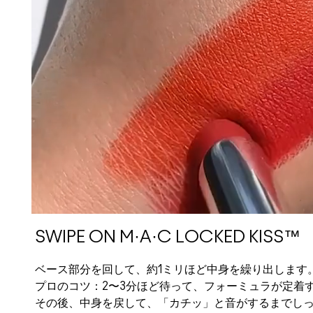
SWIPE ON M·A·C LOCKED KISS™
ベース部分を回して、約1ミリほど中身を繰り出します
プロのコツ：2〜3分ほど待って、フォーミュラが定着
その後、中身を戻して、「カチッ」と音がするまでし