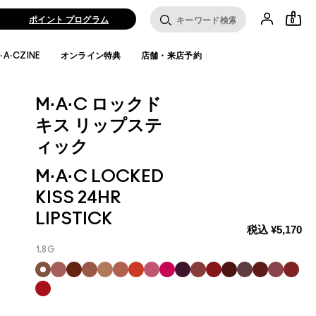
ポイント プログラム
0
·A·CZINE
オンライン特典
店舗・来店予約
M·A·C ロックド
キス リップステ
ィック
M·A·C LOCKED
KISS 24HR
LIPSTICK
税込
¥5,170
1.8G