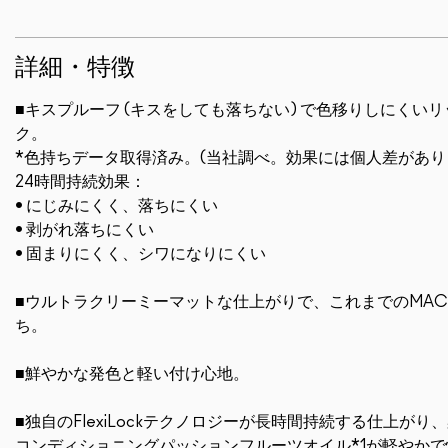
詳細・特徴
■キスプルーフ (キスをしても落ちない) で色移りしにくい
ク。
*色持ちデータ取得済み。(当社調べ。効果には個人差があり
24時間持続効果：
• にじみにくく、落ちにくい
• 剥がれ落ちにくい
• 固まりにくく、シワになりにくい
■ウルトラクリーミーマットな仕上がりで、これまでのMA
ち。
■鮮やかな発色と軽い付け心地。
■独自のFlexiLockテクノロジーが長時間持続する仕上が
コンディショニングパッションフルーツオイル*1が軽やか