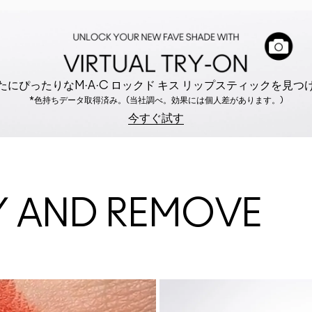
たにぴったりなM·A·C ロックド キス リップスティックを見つ
*色持ちデータ取得済み。(当社調べ。効果には個人差があります。)
今すぐ試す
Y AND REMOVE