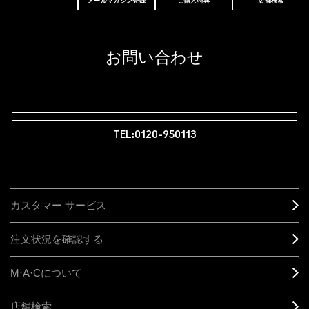
メールマガジン登録
ご購入特典
店舗検索
あなたはM･A･Cラバー ロイヤリティ プログ
ラム会員ですか？
登録後の初回購入時に10%OFF
お問い合わせ
M∙A∙Cラバー ロイヤリティ プログラム
TEL:0120-950113
カスタマー サービス
注文状況を確認する
M·A·C
について
店舗検索