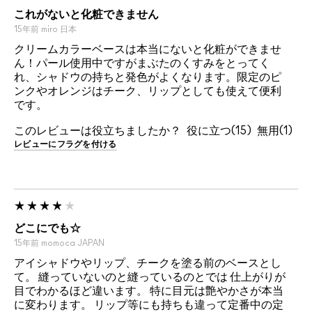
これがないと化粧できません
15年前
miro
日本
クリームカラーベースは本当にないと化粧ができませ
ん！パール使用中ですがまぶたのくすみをとってく
れ、シャドウの持ちと発色がよくなります。限定のピ
ンクやオレンジはチーク、リップとしても使えて便利
です。
このレビューは役立ちましたか？
15
1
レビューにフラグを付ける
どこにでも☆
15年前
momoca
JAPAN
アイシャドウやリップ、チークを塗る前のベースとし
て。 縫っていないのと縫っているのとでは 仕上がりが
目でわかるほど違います。 特に目元は艶やかさが本当
に変わります。 リップ等にも持ちも違って定番中の定