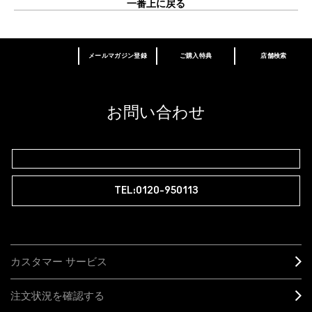
一番上に戻る
メールマガジン登録
ご購入特典
店舗検索
あなたはM･A･Cラバー ロイヤリティ プログ
ラム会員ですか？
登録後の初回購入時に10%OFF
お問い合わせ
M∙A∙Cラバー ロイヤリティ プログラム
TEL:0120-950113
カスタマー サービス
注文状況を確認する