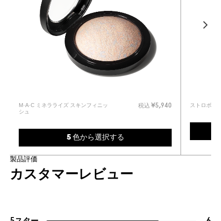
M·A·C ミネラライズ スキンフィニッ
ストロボク
0
税込
¥5,940
シュ
5 色から選択する
製品評価
カスタマーレビュー
5スター
6