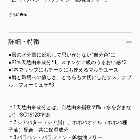
*2。 パラベン・パラフィン・鉱物油フリー。
＊1 天然由来成分とは、自然由来指数 91%（水を含まな
さらに表示
い）ISO16128準拠 ＊2 シアバター（シア脂）、ホホ
バオイル（ホホバ種...
詳細・特徴
●唇の水分量に反応して思いがけない“自分色”に
●91％天然由来成分*1。スキンケア級のうるおい感*2
●1本でリップにもチークにも使えるマルチユース
●唇と環境への優しさ、どちらも大切にしたサステナブ
ル・フォーミュラ*3
＊1 天然由来成分とは、自然由来指数 91%（水を含まな
い）ISO16128準拠
＊2 シアバター（シア脂）、ホホバオイル（ホホバ種
子油）配合。共に保湿成分
＊3 パラベン・パラフィン・鉱物油フリー