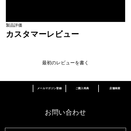
製品評価
カスタマーレビュー
最初のレビューを書く
メールマガジン登録
ご購入特典
店舗検索
あなたはM･A･Cラバー ロイヤリティ プログ
ラム会員ですか？
登録後の初回購入時に10%OFF
お問い合わせ
M∙A∙Cラバー ロイヤリティ プログラム