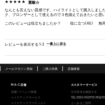
素敵☆
なんとも言えない質感です。ハイライトとして購入しまし
ク、ブロンザーとして使えるので３色揃えておきたいと思
このレビューは役立ちましたか？
46
一番上に戻る
レビューを表示する
1-3
メールマガジン登録
ご購入特典
店舗検索
M·A·C
店舗
カスタマー サービス
店舗 / イベント検索
注文状況を確認する
メイクアップ サービス
TEL 0120-950113 (平日10
メイクアップ アーティスト
よくあるご質問