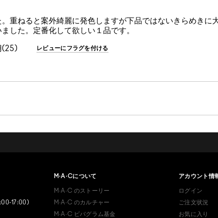
た。重ねると案外綺麗に発色しますが下品ではないきらめきに
いました。定番化して欲しい１品です。
25
レビューにフラグを付ける
あなたはM･A･Cラバー ロイ
ヤリティ プログラム会員で
M·A·C
について
アカウント情
すか？
M·A·C
のストーリー
ログイン
登録後の初回購入時に10%OFF
:00-17:00)
M·A·C
のカルチャー
ご注文状況
M·A·C
ビバグラム基金
お気に入り