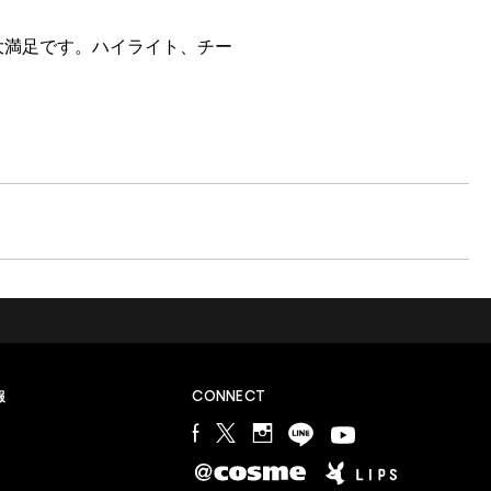
大満足です。ハイライト、チー
M∙A∙Cラバー ロイヤリティ プログラム
報
CONNECT
会員登録やプログラム詳細についてはこちらから