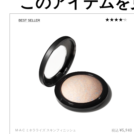
このアイテムを
BEST SELLER
M·A·C ミネラライズ スキンフィニッシュ
税込
¥5,940