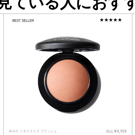
見ている人におす
BEST SELLER
M·A·C ミネラライズ ブラッシュ
税込
¥4,950