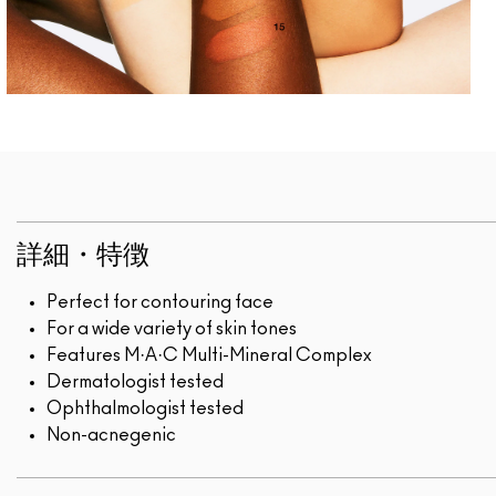
詳細・特徴
Perfect for contouring face
For a wide variety of skin tones
Features M·A·C Multi-Mineral Complex
Dermatologist tested
Ophthalmologist tested
Non-acnegenic