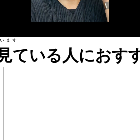
います
見ている人におす