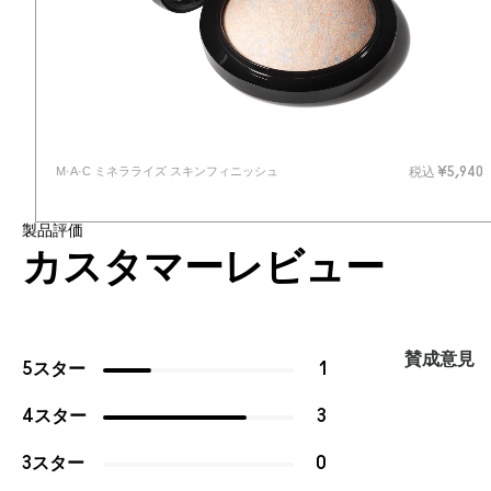
M·A·C ミネラライズ スキンフィニッシュ
税込
¥5,940
製品評価
カスタマーレビュー
賛成意見
5スター
1
4スター
3
3スター
0