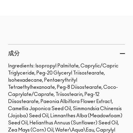
成分
Ingredients: Isopropyl Palmitate, Caprylic/Capric
Triglyceride, Peg-20 Glyceryl Triisostearate,
Isohexadecane, Pentaerythrityl
Tetraethylhexanoate, Peg-8 Diisostearate, Coco-
Caprylate/Caprate, Triisostearin, Peg-12
Diisostearate, Paeonia Albiflora Flower Extract,
Camellia Japonica Seed Oil, Simmondsia Chinensis
(Jojoba) Seed Oil, Limnanthes Alba (Meadowfoam)
Seed Oil, Helianthus Annuus (Sunflower) Seed Oil,
Zea Mays (Corn) Oil, Water\Aqua\Eau, Caprylyl