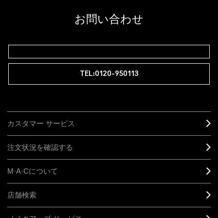
ラム会員ですか？
登録後の初回購入時に10%OFF
お問い合わせ
M∙A∙Cラバー ロイヤリティ プログラム
TEL:0120-950113
カスタマー サービス
注文状況を確認する
M·A·C
について
店舗検索