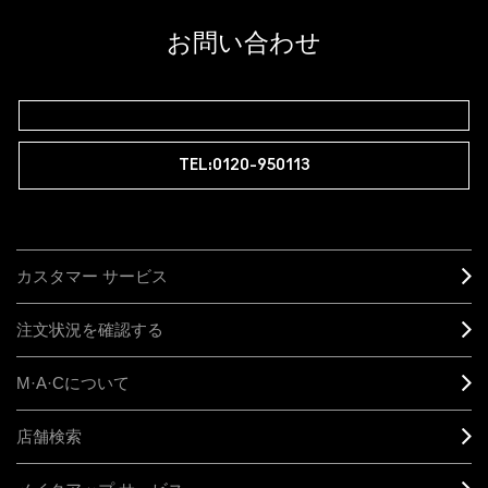
ラム会員ですか？
登録後の初回購入時に10%OFF
お問い合わせ
M∙A∙Cラバー ロイヤリティ プログラム
TEL:0120-950113
カスタマー サービス
注文状況を確認する
M·A·C
について
店舗検索