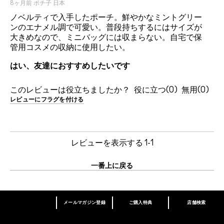
8ヶ月前
ポチ子
日本
ノベルティで入手したポーチ。鮮やかなミントグリー
ンのエナメル調で可愛い。普段持ちするにはサイズが
大きめなので、ミニバッグには収まらない。自宅で保
管用コスメの収納に使用したい。
はい、友達におすすめしたいです
このレビューは役立ちましたか？
0
0
レビューにフラグを付ける
レビューを表示する
1-1
一番上に戻る
メールマガジン登録
ご購入特典
店舗検索
あなたはM･A･Cラバー ロイヤリティ プログ