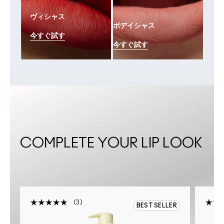
ヴィシャス
ボデイシャス
今すぐ試す
今すぐ試す
COMPLETE YOUR LIP LOOK
3
R
BEST SELLER