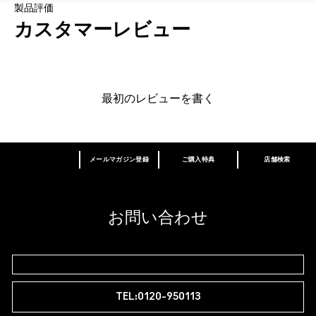
製品評価
カスタマーレビュー
最初のレビューを書く
メールマガジン登録
ご購入特典
店舗検索
あなたはM･A･Cラバー ロイヤリティ プログ
ラム会員ですか？
登録後の初回購入時に10%OFF
お問い合わせ
M∙A∙Cラバー ロイヤリティ プログラム
TEL:0120-950113