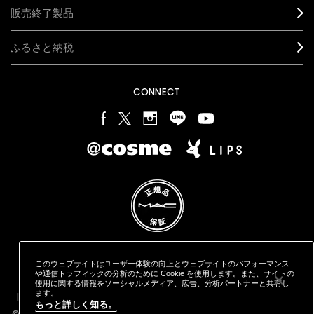
販売終了製品
ふるさと納税
CONNECT
このウェブサイトはユーザー体験の向上とウェブサイトのパフォーマンス
プライバシー ポリシー
利用規約
特定商取引に基づく表記
や通信トラフィックの分析のために Cookie を使用します。また、サイトの
オンラインショッピングご利用規約
M·A·C
製品の偽造品について
使用に関する情報をソーシャルメディア、広告、分析パートナーと共有し
カウンタープライバシーポリシー
ます。
STYLE="COLOR: #9EAFFF;CURSOR: POINTER;">クッキーを管理
もっと詳しく知る。
する