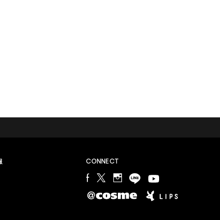
M∙A∙Cラバー ロイヤリティ プログラム
報
CONNECT
会員登録やプログラム詳細についてはこちらから