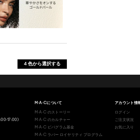
0
4
色から選択する
ブイライト
ルドライト
あなたはM･A･Cラバー ロイ
ヤリティ プログラム会員で
M·A·C
について
アカウント情
クライト
すか？
M·A·C
のストーリー
ログイン
登録後の初回購入時に10%OFF
:00-17:00)
M·A·C
のカルチャー
ご注文状況
ンズライト
M·A·C
ビバグラム基金
お気に入り
M·A·C ラバー ロイヤリティ プログラム