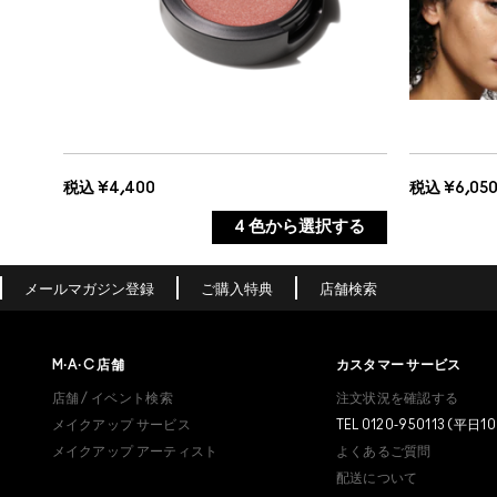
税込 ¥4,400
税込 ¥6,05
4
色から選択する
シェル
ユー
メールマガジン登録
ご購入特典
店舗検索
ハッシュ
ゴー
M·A·C
店舗
カスタマー サービス
パール
ピン
店舗 / イベント検索
注文状況を確認する
メイクアップ サービス
TEL 0120-950113 (平日10
ルーナ
ブロ
メイクアップ アーティスト
よくあるご質問
配送について