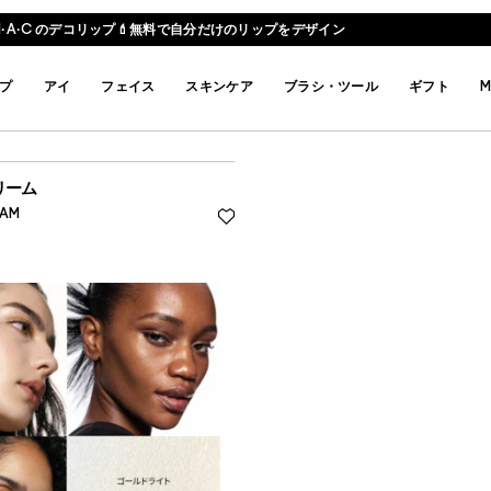
M·A·C のデコリップ💄無料で自分だけのリップをデザイン
プ
アイ
フェイス
スキンケア
ブラシ・ツール
ギフト
M
リーム
EAM