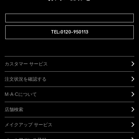
M∙A∙Cラバー ロイヤリティ プログラム
TEL:0120-950113
カスタマー サービス
注文状況を確認する
M·A·C
について
店舗検索
メイクアップ サービス