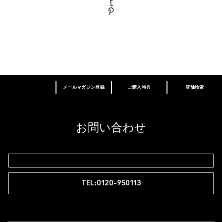
メールマガジン登録
ご購入特典
店舗検索
あなたはM･A･Cラバー ロイヤリティ プログ
ラム会員ですか？
登録後の初回購入時に10%OFF
お問い合わせ
M∙A∙Cラバー ロイヤリティ プログラム
TEL:0120-950113