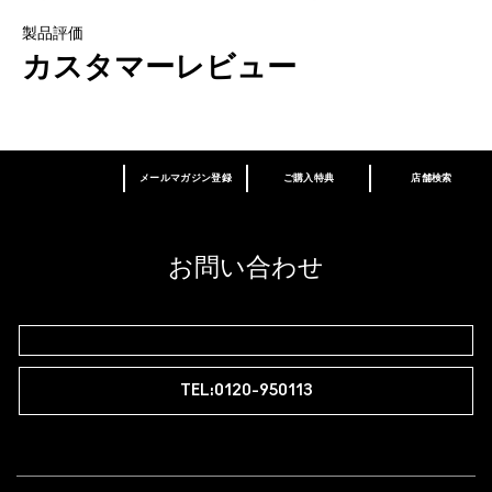
製品評価
カスタマーレビュー
メールマガジン登録
ご購入特典
店舗検索
あなたはM･A･Cラバー ロイヤリティ プログ
ラム会員ですか？
登録後の初回購入時に10%OFF
お問い合わせ
M∙A∙Cラバー ロイヤリティ プログラム
TEL:0120-950113