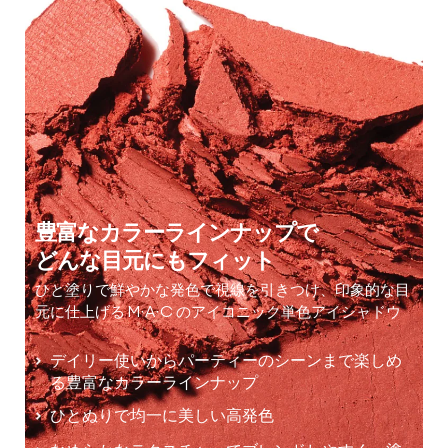
豊富なカラーラインナップで
どんな目元にもフィット
ひと塗りで鮮やかな発色で視線を引きつけ、印象的な目
元に仕上げる M·A·C のアイコニック単色アイシャドウ
デイリー使いからパーティーのシーンまで楽しめ
る豊富なカラーラインナップ
ひとぬりで均一に美しい高発色