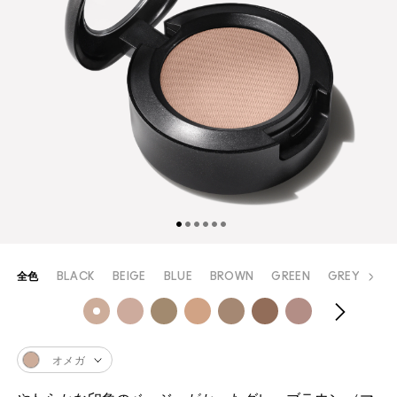
全色
BLACK
BEIGE
BLUE
BROWN
GREEN
GREY
OR
オメガ