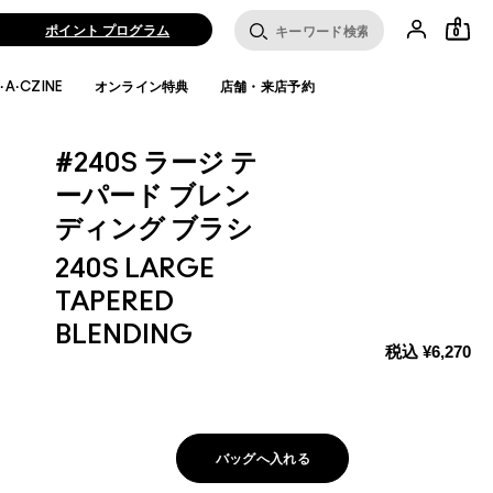
ポイント プログラム
0
·A·CZINE
オンライン特典
店舗・来店予約
#240S ラージ テ
ーパード ブレン
ディング ブラシ
240S LARGE
TAPERED
BLENDING
税込
¥6,270
バッグへ入れる