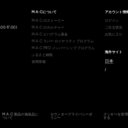
ヤリティ プログラム会員で
M·A·C
について
アカウント情
すか？
M·A·C
のストーリー
ログイン
登録後の初回購入時に10%OFF
:00-17:00)
M·A·C
のカルチャー
ご注文状況
M·A·C
ビバグラム基金
お気に入り
M·A·C ラバー ロイヤリティ プログラム
M·A·C PRO
メンバーシップ プログラム
海外サイト
ふるさと納税
日本
採用情報
/
M·A·C 製品の偽造品に
カウンタープライバシーポ
クッキーを管理
ついて
リシー
する