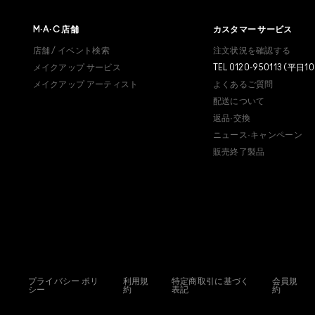
M·A·C
店舗
カスタマー サービス
店舗 / イベント検索
注文状況を確認する
メイクアップ サービス
TEL 0120-950113 (平日10
メイクアップ アーティスト
よくあるご質問
配送について
返品·交換
ニュース·キャンペーン
販売終了製品
プライバシー ポリ
利用規
特定商取引に基づく
会員規
シー
約
表記
約