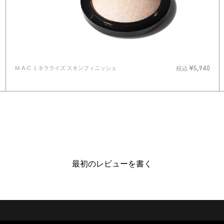
M·A·C ミネラライズ スキンフィニッシュ
税込
¥5,940
最初のレビューを書く
あなたはM･A･Cラバー ロイ