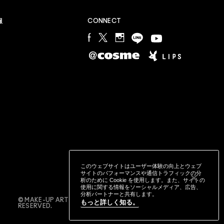
M∙A∙Cラバー ロイヤリティ プログラム
報
CONNECT
会員登録やプログラム詳細についてはこちらから
このウェブサイトはユーザー体験の向上とウェブ
サイトのパフォーマンスや通信トラフィックの分
析のために Cookie を使用します。また、サイトの
使用に関する情報をソーシャルメディア、広告、
分析パートナーと共有します。
© MAKE-UP ART COSMETICS. ALL WORLDWIDE RIGHTS
もっと詳しく知る。
RESERVED.