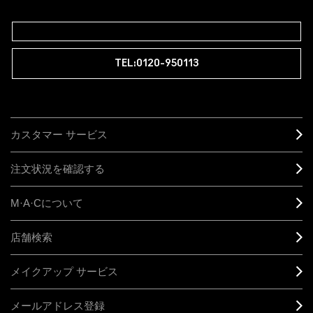
M∙A∙Cラバー ロイヤリティ プログラム
TEL:0120-950113
カスタマー サービス
注文状況を確認する
M·A·C
について
店舗検索
メイクアップ サービス
メールアドレス登録