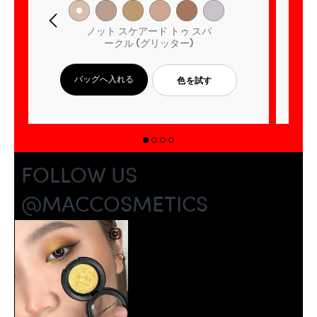
ノット スケアード トゥ スパ
ークル (グリッター)
バッグへ入れる
色を試す