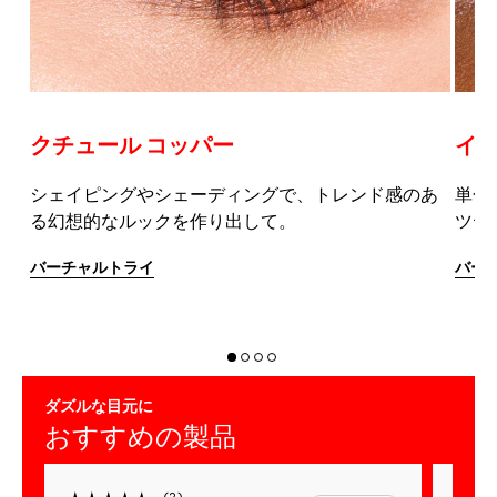
クチュール コッパー
イエ
ィ
シェイピングやシェーディングで、トレンド感のあ
単色
る幻想的なルックを作り出して。
ツヤ
バーチャルトライ
バー
ダズルな目元に
おすすめの製品