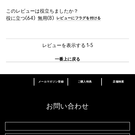
このレビューは役立ちましたか？
64
8
レビューにフラグを付ける
レビューを表示する
1-5
一番上に戻る
メールマガジン登録
ご購入特典
店舗検索
あなたはM･A･Cラバー ロイヤリティ プログ
ラム会員ですか？
登録後の初回購入時に10%OFF
お問い合わせ
M∙A∙Cラバー ロイヤリティ プログラム