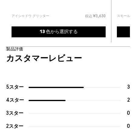
アイシャドウ グリッター
スモール ア
税込
¥3,630
13 色から選択する
製品評価
カスタマーレビュー
5スター
3
4スター
2
3スター
0
2スター
0