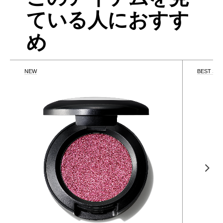
ている人におすす
め
NEW
BEST SE
0