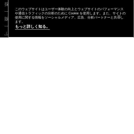
採用情報
このウェブサイトはユーザー体験の向上とウェブサイトのパフォーマンス
や通信トラフィックの分析のために Cookie を使用します。また、サイトの
使用に関する情報をソーシャルメディア、広告、分析パートナーと共有し
販売終了製品
ます。
もっと詳しく知る。
ふるさと納税
CONNECT
プライバシー ポリシー
利用規約
特定商取引に基づく表記
オンラインショッピングご利用規約
M·A·C
製品の偽造品について