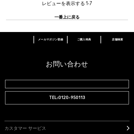
レビューを表示する
1-7
一番上に戻る
メールマガジン登録
ご購入特典
店舗検索
あなたはM･A･Cラバー ロイヤリティ プログ
ラム会員ですか？
登録後の初回購入時に10%OFF
お問い合わせ
M∙A∙Cラバー ロイヤリティ プログラム
TEL:0120-950113
カスタマー サービス