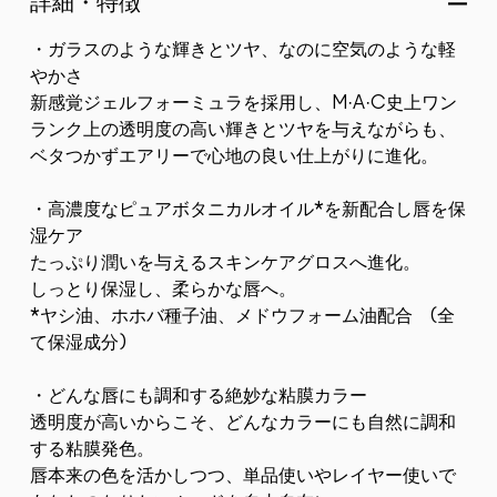
詳細・特徴
・ガラスのような輝きとツヤ、なのに空気のような軽
やかさ
新感覚ジェルフォーミュラを採用し、M·A·C史上ワン
ランク上の透明度の高い輝きとツヤを与えながらも、
ベタつかずエアリーで心地の良い仕上がりに進化。
・高濃度なピュアボタニカルオイル*を新配合し唇を保
湿ケア
たっぷり潤いを与えるスキンケアグロスへ進化。
しっとり保湿し、柔らかな唇へ。
*ヤシ油、ホホバ種子油、メドウフォーム油配合 (全
て保湿成分)
・どんな唇にも調和する絶妙な粘膜カラー
透明度が高いからこそ、どんなカラーにも自然に調和
する粘膜発色。
唇本来の色を活かしつつ、単品使いやレイヤー使いで