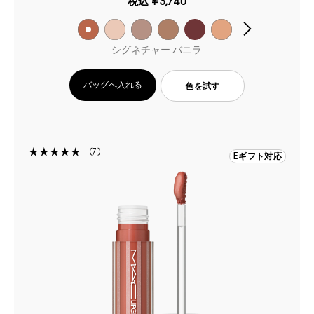
税込
¥3,740
シグネチャー バニラ
バッグへ入れる
色を試す
7
Eギフト対応