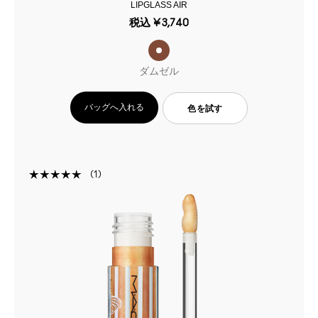
LIPGLASS AIR
税込
¥3,740
ダムゼル
バッグへ入れる
色を試す
1