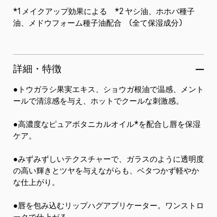
*1 メイクアップ効果による *2 ヤシ油、ホホバ種子
油、メドウフォーム種子油配合 (全て保湿成分)
詳細・特徴
●トウガラシ果実エキス、ショウガ根油で温感、メント
ールで清涼感を与え、ホットでクールな刺激感。
●高濃度なピュアボタニカルオイル*を配合し唇を保湿
ケア。
●みずみずしいテクスチャーで、ガラスのように透明度
の高い輝きとツヤを与えながらも、ベタつかず軽やか
な仕上がり。
●唇を包み込むリップハグアプリケーター。ワンストロ