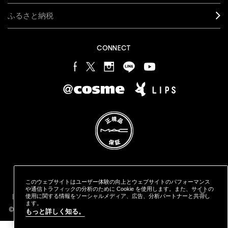
ふるさと納税
CONNECT
プライバシー ポリシー
利用規約
特定商取引に基づく表記
このウェブサイトはユーザー体験の向上とウェブサイトのパフォーマンス
オンラインショッピングご利用規約
M·A·C
製品の偽造品について
や通信トラフィックの分析のために Cookie を使用します。また、サイトの
カウンタープライバシーポリシー
使用に関する情報をソーシャルメディア、広告、分析パートナーと共有し
STYLE="COLOR: #9EAFFF;CURSOR: POINTER;">クッキーを管理
ます。
する
© MAKE-UP ART COSMETICS. ALL WORLDWIDE RIGHTS RESERVED
もっと詳しく知る。