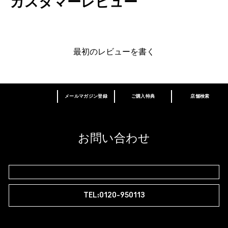
カスタマーレビュー
最初のレビューを書く
メールマガジン登録
ご購入特典
店舗検索
あなたはM･A･Cラバー ロイヤリティ プログ
ラム会員ですか？
登録後の初回購入時に10%OFF
お問い合わせ
M∙A∙Cラバー ロイヤリティ プログラム
TEL:0120-950113