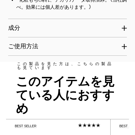
*化粧もち(薄れ、テカリ)データ取得済み。 (当社調
べ。効果には個人差があります。)
成分
ご使用方法
この製品を見た方は、こちらの製品
も見ています
このアイテムを見
ている人におすす
め
BEST SELLER
BEST SE