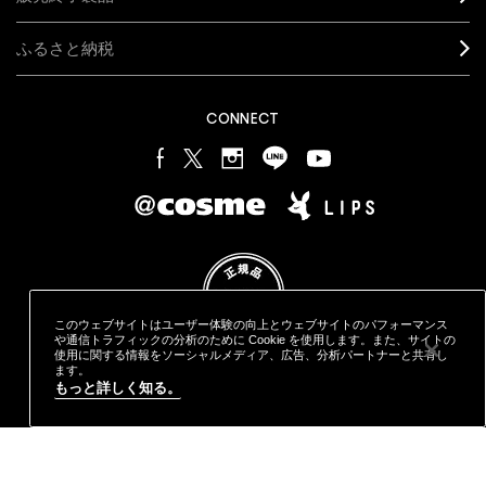
販売終了製品
ふるさと納税
CONNECT
このウェブサイトはユーザー体験の向上とウェブサイトのパフォーマンス
や通信トラフィックの分析のために Cookie を使用します。また、サイトの
使用に関する情報をソーシャルメディア、広告、分析パートナーと共有し
ます。
もっと詳しく知る。
プライバシー ポリシー
利用規約
特定商取引に基づく表記
オンラインショッピングご利用規約
M·A·C
製品の偽造品について
カウンタープライバシーポリシー
STYLE="COLOR: #9EAFFF;CURSOR: POINTER;">クッキーを管理
する
© MAKE-UP ART COSMETICS. ALL WORLDWIDE RIGHTS RESERVED