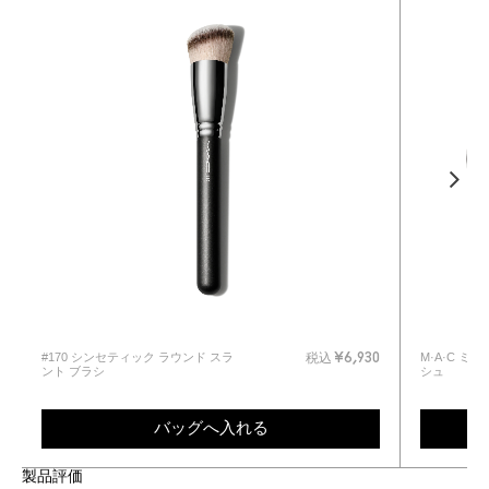
#170 シンセティック ラウンド スラ
M·A·C 
0
税込
¥6,930
ント ブラシ
シュ
バッグへ入れる