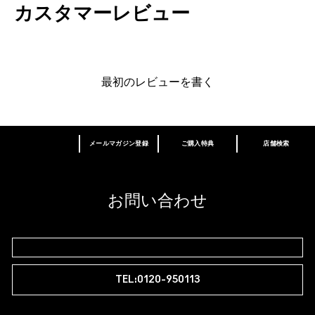
製品評価
カスタマーレビュー
最初のレビューを書く
メールマガジン登録
ご購入特典
店舗検索
あなたはM･A･Cラバー ロイヤリティ プログ
ラム会員ですか？
登録後の初回購入時に10%OFF
お問い合わせ
M∙A∙Cラバー ロイヤリティ プログラム
TEL:0120-950113